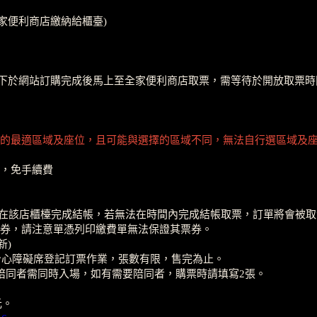
全家便利商店繳納給櫃臺)
啟售當下於網站訂購完成後馬上至全家便利商店取票，需等待於開放取
的最適區域及座位，且可能與選擇的區域不同，無法自行選區域及
，免手續費
0分鐘內在該店櫃檯完成結帳，若無法在時間內完成結帳取票，訂單將會
票券，請注意單憑列印繳費單無法保證其票券。
新)
 開放接受身心障礙席登記訂票作業，張數有限，售完為止。
陪同者需同時入場，如有需要陪同者，購票時請填寫2張。
元。