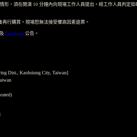
之情形，須在開演 10 分鐘內向現場工作人員提出。經工作人員判
狀況後再行購買。現場恕無法接受懼高因素退票。
及
Facebook
公告。
ng Dist., Kaohsiung City, Taiwan]
Taiwan
Seated)
t