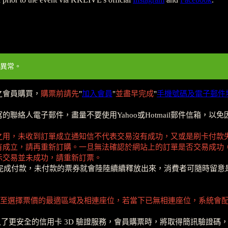
異常。
之會員購買，
購票前請先
"
加入會員
"
並盡早完成
"
手機號碼及電子郵件
聯絡人電子郵件，盡量不要使用Yahoo或Hotmail郵件信箱，
之用，未收到訂單成立通知信不代表交易沒有成功，又或是刷卡付款
有成立，請再重新訂購。一旦無法確認於網站上的訂單是否交易成功
示交易並未成功，請重新訂票。
內完成付款，未付款的票券就會陸陸續續釋放出來，消費者可隨時留意
至選擇票價的最適區域及相連座位，若當下已無相連座位，系統會
入了更安全的信用卡 3D 驗證服務，會員購票時，將取得簡訊驗證