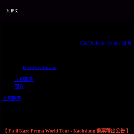
Fujii Kaze Prema World Tour -
2026/10/31(周六) 19:00(+0800)
(
iCal/Outlook
,
Google 日曆
)
高雄國家體育場 / 高雄市左營區世運大道100號
KKLIVE Taiwan
主辦單位
KKLIVE Taiwan
立即購票
簡介
立即購票
【 Fujii Kaze Prema World Tour - Kaohsiung 退票釋出公告 】