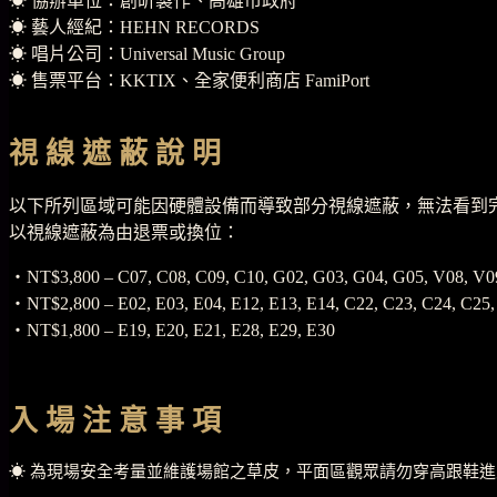
☀︎ 協辦單位：創昕製作、高雄市政府
☀︎ 藝人經紀：HEHN RECORDS
☀︎ 唱片公司：Universal Music Group
☀︎ 售票平台：KKTIX、全家便利商店 FamiPort
視 線 遮 蔽 說 明
以下所列區域可能因硬體設備而導致部分視線遮蔽，無法看到
以視線遮蔽為由退票或換位：
・NT$3,800 – C07, C08, C09, C10, G02, G03, G04, G05, V08, V0
・NT$2,800 – E02, E03, E04, E12, E13, E14, C22, C23, C24, C25,
・NT$1,800 – E19, E20, E21, E28, E29, E30
入 場 注 意 事 項
☀︎ 為現場安全考量並維護場館之草皮，平面區觀眾請勿穿高跟鞋