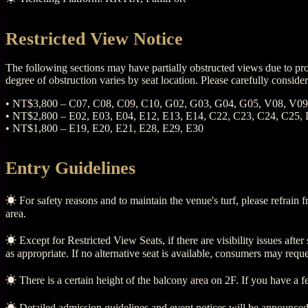
Restricted View Notice
The following sections may have partially obstructed views due to pr
degree of obstruction varies by seat location. Please carefully conside
• NT$3,800 – C07, C08, C09, C10, G02, G03, G04, G05, V08, V09
• NT$2,800 – E02, E03, E04, E12, E13, E14, C22, C23, C24, C25,
• NT$1,800 – E19, E20, E21, E28, E29, E30
Entry Guidelines
☀︎ For safety reasons and to maintain the venue's turf, please refrain f
area.
☀︎ Except for Restricted View Seats, if there are visibility issues afte
as appropriate. If no alternative seat is available, consumers may reque
☀︎ There is a certain height of the balcony area on 2F. If you have a fe
☀︎ Detailed admission guidelines and event notices will be announced