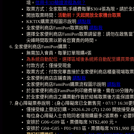
境。
信用卡3D驗證流程為何？
取票方式：全家取票(手續費每筆$30/4張為限，請於
開放取票時間：
活動前 7 天起開放全家機台取票
KKTIX購票流程圖示說明
請點我
全家便利商店FamiPort取票說明
請點我
選擇全家便利商店FamiPort取票請留意：請勿在
尖峰時間取票以節省您寶貴的時間。
全家便利商店FamiPort購票：
無需加入會員，每筆訂單限購4張
為系統自動配位，選擇區域後系統將自動配至購買票價
付款方式：僅接受現金
取票方式：付款完畢直接於全家便利商店櫃臺現場取票
全家便利商店店鋪查詢
請點我
全家便利商店FamiPort購票流程圖示說明
請點我
於全家便利商店FamiPort列印繳費單後，需在1
於全家便利商店之購票動作皆於結帳取票後方能保證
身心障礙票券說明：(身心障礙席已全數售完，07/17 16:30更
僅接受線上登記訂購，2026.6.20 (六) 12:00
每位身心障礙人士含陪同者僅限購最多2張票券，必要
安排於 G06~G09 區，票價每席 NT$2,400 元。
安排於 G04~G05、F01~F03 區，票價每席 NT$1,900 