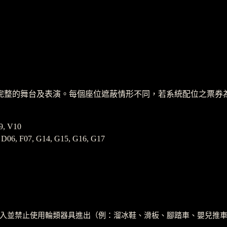
完整的舞台及表演。每個座位遮蔽情形不同，若系統配位之票券
9, V10
 D06, F07, G14, G15, G16, G17
進入並禁止使用輪類器具進出（例：溜冰鞋、滑板、腳踏車、嬰兒推