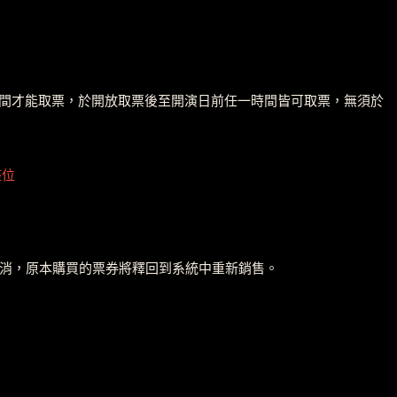
票時間才能取票，於開放取票後至開演日前任一時間皆可取票，無須於
座位
被取消，原本購買的票券將釋回到系統中重新銷售。