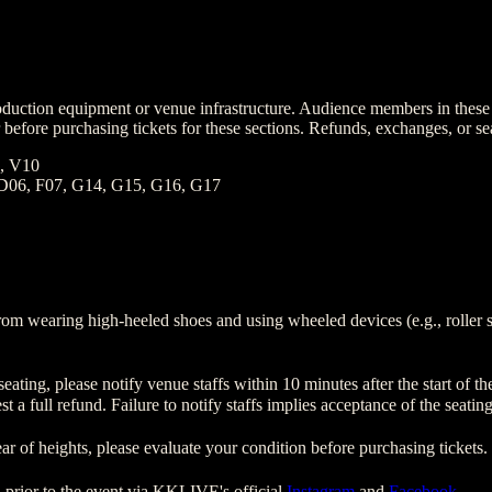
oduction equipment or venue infrastructure. Audience members in these 
r before purchasing tickets for these sections. Refunds, exchanges, or s
, V10
 D06, F07, G14, G15, G16, G17
rom wearing high-heeled shoes and using wheeled devices (e.g., roller skat
r seating, please notify venue staffs within 10 minutes after the start of
st a full refund. Failure to notify staffs implies acceptance of the seati
ar of heights, please evaluate your condition before purchasing tickets. 
 prior to the event via KKLIVE's official
Instagram
and
Facebook
.