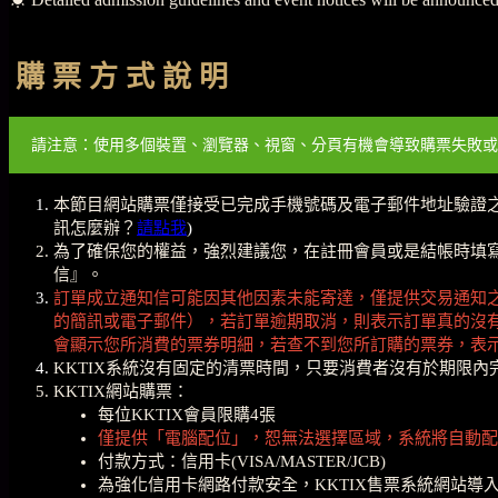
購 票 方 式 說 明
請注意：使用多個裝置、瀏覽器、視窗、分頁有機會導致購票失敗或
本節目網站購票僅接受已完成手機號碼及電子郵件地址驗證
訊怎麼辦？
請點我
)
為了確保您的權益，強烈建議您，在註冊會員或是結帳時填寫的
信』。
訂單成立通知信可能因其他因素未能寄達，僅提供交易通知
的簡訊或電子郵件），若訂單逾期取消，則表示訂單真的沒
會顯示您所消費的票券明細，若查不到您所訂購的票券，表
KKTIX系統沒有固定的清票時間，只要消費者沒有於期限
KKTIX網站購票：
每位KKTIX會員限購4張
僅提供「電腦配位」，恕無法選擇區域，系統將自動配
付款方式：信用卡(VISA/MASTER/JCB)
為強化信用卡網路付款安全，KKTIX售票系統網站導