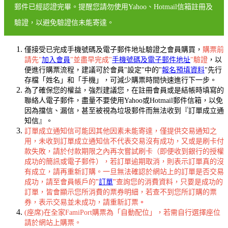
郵件已經認證完畢。提醒您請勿使用Yahoo、Hotmail信箱註冊及
驗證，以避免驗證信未能寄達。
僅接受已完成手機號碼及電子郵件地址驗證之會員購買，
購票前
請先"
加入會員
"並盡早完成"
手機號碼及電子郵件地址
"驗證
，以
便進行購票流程，建議可於會員"設定"中的"
報名預填資料
"先行
存檔「姓名」和「手機」，可減少購票時間快速進行下一步。
為了確保您的權益，強烈建議您，在註冊會員或是結帳時填寫的
聯絡人電子郵件，盡量不要使用Yahoo或Hotmail郵件信箱，以免
因為擋信、漏信，甚至被視為垃圾郵件而無法收到『訂單成立通
知信』。
訂單成立通知信可能因其他因素未能寄達，僅提供交易通知之
用，未收到訂單成立通知信不代表交易沒有成功，又或是刷卡付
款失敗，請於付款期限之內再次嘗試刷卡（即便收到銀行的授權
成功的簡訊或電子郵件），若訂單逾期取消，則表示訂單真的沒
有成立，請再重新訂購。一旦無法確認於網站上的訂單是否交易
成功，請至會員帳戶的
"
訂單
"
查詢您的消費資料，只要是成功的
訂單，皆會顯示您所消費的票券明細，若查不到您所訂購的票
券，表示交易並未成功，請重新訂票
。
(座席)在全家FamiPort購票為「自動配位」，若需自行選擇座位
請於網站上購票。