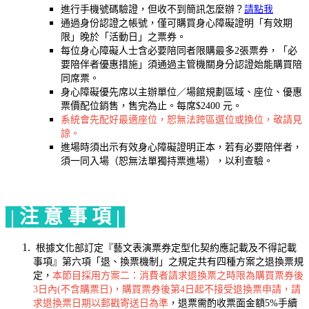
進行手機號碼驗證，但收不到簡訊怎麼辦？
請點我
通過身份認證之帳號，僅可購買身心障礙證明「有效期
限」晚於「活動日」之票券。
每位身心障礙人士含必要陪同者限購最多2張票券，「必
要陪伴者優惠措施」須通過主管機關身分認證始能購買陪
同席票。
身心障礙優先席以主辦單位／場館規劃區域、座位、優惠
票價配位銷售，售完為止。每席$2400 元。
系統會先配好最適座位，恕無法跨區選位或換位，敬請見
諒。
進場時須出示有效身心障礙證明正本，若有必要陪伴者，
須一同入場（恕無法單獨持票進場），以利查驗。
| 注 意 事 項 |
根據文化部訂定『藝文表演票券定型化契約應記載及不得記載
事項』第六項「退、換票機制」之規定共有四種方案之退換票規
定，
本節目採用方案二：消費者請求退換票之時限為購買票券後
3日內(不含購票日)，購買票券後第4日起不接受退換票申請，請
求退換票日期以郵戳寄送日為準
，退票需酌收票面金額5%手續