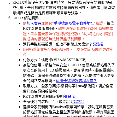
KKTIX系統沒有固定的清票時間，只要消費者沒有於期限內完
成付款，未付款的票券就會陸陸續續釋放出來，消費者可隨時留
意網頁或是機台是否有釋出可售票券張數。
KKTIX網站購票：
需
加入會員
並通過"
手機號碼及電子郵件地址
"驗證
，每位
KKTIX會員限購4張，
請務必在活動啟售前24小時完成驗
證，售票當天無法保證能驗證成功，24小時之內才驗證手
機成功的帳號恕無法確保能順利購票。
進行手機號碼驗證，但收不到簡訊怎麼辦？
請點我
(座席)系統會先配好最適座位，可以在規定時間內更改座
位
付款方式：信用卡(VISA/MASTER/JCB)
為強化信用卡網路付款安全，KKTIX售票系統網站導入了
更安全的信用卡 3D 驗證服務，會員購票時，將取得簡訊
驗證碼，確保卡號確實為持卡人所有，以提供持卡人更安
全的網路交易環境。
信用卡3D驗證流程為何？
取票方式：全家取票(手續費每筆$30/4張為限，請於全家
便利商店繳納給櫃臺)
KKTIX購票流程圖示說明
請點我
全家便利商店FamiPort取票說明
請點我
選擇全家便利商店FamiPort取票請留意：請勿在啟售當天
於網站訂購完成後馬上至全家便利商店取票，極有可能因