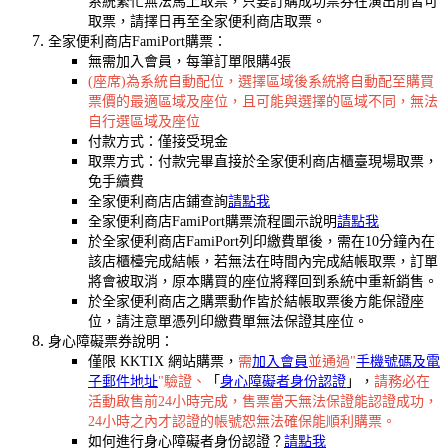
系統繁忙無法馬上取票，只要訂購成功票券在演出前皆可
取票，請擇日再至全家便利商店取票。
全家便利商店FamiPort購票：
無需加入會員，每筆訂單限購4張
(座席)為系統自動配位，選擇區域後系統將自動配至購買
票價的最適區域及座位，且可能與選擇的區域不同，無法
自行選區域及座位
付款方式：僅接受現金
取票方式：付款完畢直接於全家便利商店櫃臺現場取票，
免手續費
全家便利商店店鋪查詢
請點我
全家便利商店FamiPort購票流程圖示說明
請點我
於全家便利商店FamiPort列印繳費單後，需在10分鐘內在
該店櫃檯完成結帳，若無法在時間內完成結帳取票，訂單
將會被取消，原本購買的座位將釋回到系統中重新銷售。
於全家便利商店之購票動作皆於結帳取票後方能保證座
位，請注意單憑列印繳費單無法保證其座位。
身心障礙票券說明：
僅限 KKTIX 網站購票，
需
加入會員
並通過"
手機號碼及電
子郵件地址
"驗證、
「
身心障礙者身份認證
」，
請務必在
活動啟售前24小時完成，售票當天無法保證能認證成功，
24小時之內才認證的帳號恕無法確保能順利購票。
如何進行身心障礙者身份認證？
請點我