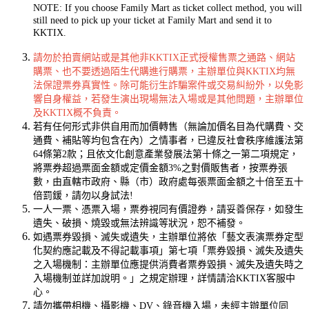
NOTE: If you choose Family Mart as ticket collect method, you will
still need to pick up your ticket at Family Mart and send it to
KKTIX.
請勿於拍賣網站或是其他非KKTIX正式授權售票之通路、網站
購票、也不要透過陌生代購進行購票，主辦單位與KKTIX均無
法保證票券真實性。除可能衍生詐騙案件或交易糾紛外，以免影
響自身權益，若發生演出現場無法入場或是其他問題，主辦單位
及KKTIX概不負責。
若有任何形式非供自用而加價轉售（無論加價名目為代購費、交
通費、補貼等均包含在內）之情事者，已違反社會秩序維護法第
64條第2款；且依文化創意產業發展法第十條之一第二項規定，
將票券超過票面金額或定價金額3%之對價販售者，按票券張
數，由直轄市政府、縣（市）政府處每張票面金額之十倍至五十
倍罰鍰，請勿以身試法!
一人一票、憑票入場，票券視同有價證券，請妥善保存，如發生
遺失、破損、燒毀或無法辨識等狀況，恕不補發。
如遇票券毀損、滅失或遺失，主辦單位將依「藝文表演票券定型
化契約應記載及不得記載事項」第七項「票券毀損、滅失及遺失
之入場機制：主辦單位應提供消費者票券毀損、滅失及遺失時之
入場機制並詳加說明。」之規定辦理，詳情請洽KKTIX客服中
心。
請勿攜帶相機、攝影機、DV、錄音機入場，未經主辦單位同