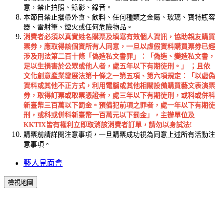
意，禁止拍照、錄影、錄音。
本節目禁止攜帶外食、飲料、任何種類之金屬、玻璃、寶特瓶容
器、雷射筆、煙火或任何危險物品。
消費者必須以真實姓名購票及填寫有效個人資訊，協助親友購買
票券，應取得該個資所有人同意，一旦以虛假資料購買票券已經
涉及刑法第二百十條「偽造私文書罪」：「偽造、變造私文書，
足以生損害於公眾或他人者，處五年以下有期徒刑。」 ；且依
文化創意產業發展法第十條之一第五項、第六項規定：「以虛偽
資料或其他不正方式，利用電腦或其他相關設備購買藝文表演票
券，取得訂票或取票憑證者，處三年以下有期徒刑，或科或併科
新臺幣三百萬以下罰金。預備犯前項之罪者，處一年以下有期徒
刑，或科或併科新臺幣一百萬元以下罰金」，主辦單位及
KKTIX皆有權利立即取消該消費者訂單，請勿以身試法!
購票前請詳閱注意事項，一旦購票成功視為同意上述所有活動注
意事項。
藝人見面會
檢視地圖