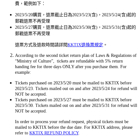
費，範例如下：
2023/5/20購買，退票截止日為2023/5/23(含)，2023/5/24(含)起的
郵戳退票不再受理
2023/5/27購買，退票截止日為2023/5/30(含)，2023/5/31(含)起的
郵戳退票不再受理
退票方式及退款時間請詳閱
KKTIX退換票規定
。
According to the second ticket return plan of Laws & Regulations of
“Ministry of Culture”, tickets are refundable with 5% return
handing fee for three days ONLY after you purchase them. For
example:
Tickets purchased on 2023/5/20 must be mailed to KKTIX before
2023/5/23. Tickets mailed out on and after 2023/5/24 for refund will
NOT be accepted.
Tickets purchased on 2023/5/27 must be mailed to KKTIX before
2023/5/30. Tickets mailed out on and after 2023/5/31 for refund will
NOT be accepted.
In order to process your refund request, physical tickets must be
mailed to KKTIX before the due date. For KKTIX address, please
refer to
KKTIX REFUND POLICY
.