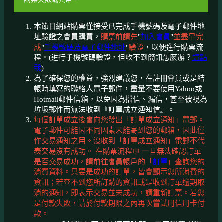
本節目網站購票僅接受已完成手機號碼及電子郵件地
址驗證之會員購買，
購票前請先
"
加入會員
"
並盡早完
成
"
手機號碼及電子郵件地址
"
驗證
，以便進行購票流
程。(進行手機號碼驗證，但收不到簡訊怎麼辦？
請點
我
)
為了確保您的權益，強烈建議您，在註冊會員或是結
帳時填寫的聯絡人電子郵件，盡量不要使用Yahoo或
Hotmail郵件信箱，以免因為擋信、漏信，甚至被視為
垃圾郵件而無法收到『訂單成立通知信』。
每個訂單成立後會向您發出「訂單成立通知」電郵。
電子郵件可能因不同因素未能寄到您的郵箱，因此僅
作交易通知之用。沒收到「訂單成立通知」電郵不代
表交易沒有成功。 在購票流程中 一旦無法確認訂單
是否交易成功，請前往會員帳戶的「
訂單
」查詢您的
消費資料。只要是成功的訂單，皆會顯示您所消費的
資訊；若查不到您所訂購的資訊或是收到訂單逾期取
消的通知，即表示交易並未成功，請重新訂票。若您
是付款失敗，請於付款期限之內再次嘗試用信用卡付
款。