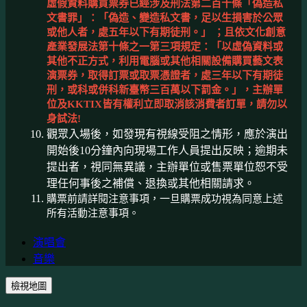
虛假資料購買票券已經涉及刑法第二百十條「偽造私
文書罪」：「偽造、變造私文書，足以生損害於公眾
或他人者，處五年以下有期徒刑。」 ；且依文化創意
產業發展法第十條之一第三項規定：「以虛偽資料或
其他不正方式，利用電腦或其他相關設備購買藝文表
演票券，取得訂票或取票憑證者，處三年以下有期徒
刑，或科或併科新臺幣三百萬以下罰金。」，主辦單
位及KKTIX皆有權利立即取消該消費者訂單，請勿以
身試法!
觀眾入場後，如發現有視線受阻之情形，應於演出
開始後10分鐘內向現場工作人員提出反映；逾期未
提出者，視同無異議，主辦單位或售票單位恕不受
理任何事後之補償、退換或其他相關請求。
購票前請詳閱注意事項，一旦購票成功視為同意上述
所有活動注意事項。
演唱會
音樂
檢視地圖