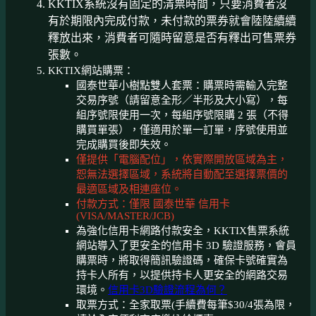
KKTIX系統沒有固定的清票時間，只要消費者沒
有於期限內完成付款，未付款的票券就會陸陸續續
釋放出來，消費者可隨時留意是否有釋出可售票券
張數。
KKTIX網站購票：
國泰世華小樹點雙人套票：購票時需輸入完整
交易序號（請留意全形／半形及大小寫），每
組序號限使用一次，每組序號限購 2 張（不得
購買單張），僅適用於單一訂單，序號使用並
完成購買後即失效。
僅提供「電腦配位」，依實際開放區域為主，
恕無法選擇區域，系統將自動配至選擇票價的
最適區域及相連座位。
付款方式：僅限 國泰世華 信用卡
(VISA/MASTER/JCB)
為強化信用卡網路付款安全，KKTIX售票系統
網站導入了更安全的信用卡 3D 驗證服務，會員
購票時，將取得簡訊驗證碼，確保卡號確實為
持卡人所有，以提供持卡人更安全的網路交易
環境。
信用卡3D驗證流程為何？
取票方式：全家取票(手續費每筆$30/4張為限，