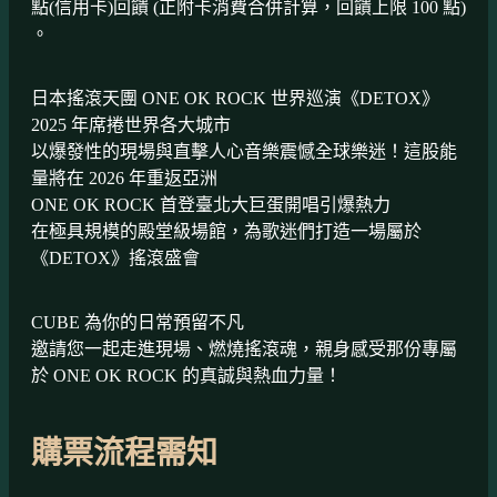
點(信用卡)回饋 (正附卡消費合併計算，回饋上限 100 點)
。
日本搖滾天團 ONE OK ROCK 世界巡演《DETOX》
2025 年席捲世界各大城市
以爆發性的現場與直擊人心音樂震憾全球樂迷！這股能
量將在 2026 年重返亞洲
ONE OK ROCK 首登臺北大巨蛋開唱引爆熱力
在極具規模的殿堂級場館，為歌迷們打造一場屬於
《DETOX》搖滾盛會
CUBE 為你的日常預留不凡
邀請您一起走進現場、燃燒搖滾魂，親身感受那份專屬
於 ONE OK ROCK 的真誠與熱血力量！
購票流程需知