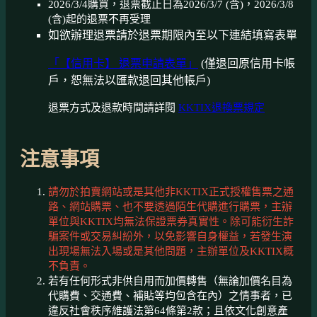
2026/3/4購買，退票截止日為2026/3/7 (含)，2026/3/8
(含)起的退票不再受理
如欲辦理退票請於退票期限內至以下連結填寫表單
「【信用卡】 退票申請表單」
(僅退回原信用卡帳
戶，恕無法以匯款退回其他帳戶)
退票方式及退款時間請詳閱
KKTIX退換票規定
注意事項
請勿於拍賣網站或是其他非KKTIX正式授權售票之通
路、網站購票、也不要透過陌生代購進行購票，主辦
單位與KKTIX均無法保證票券真實性。除可能衍生詐
騙案件或交易糾紛外，以免影響自身權益，若發生演
出現場無法入場或是其他問題，主辦單位及KKTIX概
不負責。
若有任何形式非供自用而加價轉售（無論加價名目為
代購費、交通費、補貼等均包含在內）之情事者，已
違反社會秩序維護法第64條第2款；且依文化創意產