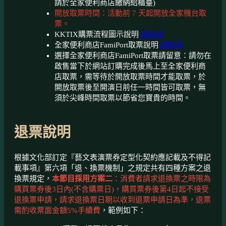
請於全家便利商店繳納給櫃臺)
開放取票時間：活動前 7 天起開放全家機台取
票。
KKTIX購票流程圖示說明
請點我
全家便利商店FamiPort取票說明
請點我
選擇全家便利商店FamiPort取票請留意：請勿在
啟售當下於網站訂購完成後馬上至全家便利商
店取票，需等待於開放取票時間才能取票，於
開放取票後至開演日前任一時間皆可取票，無
須於尖峰時間取票以節省您寶貴的時間。
退票說明
根據文化部訂定『藝文表演票券定型化契約應記載及不得記
載事項』第六項「退、換票機制」之規定共有四種方案之退
換票規定，
本節目採用方案二
：消費者請求退換票之時限為
購買票券後3日內(不含購票日)，購買票券後第4日起不接受
退換票申請，請求退換票日期以收到退票申請日為準，退票
需酌收票面金額5%手續費
，範例如下：