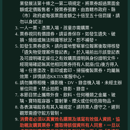
業發展法第十條之一第二項規定，將票券超過票面金
額或定價販售者，按票券張數，由直轄市政府、縣
（市）政府處每張票面金額之十倍至五十倍罰鍰，請
勿以身試法!
一人一票、憑票入場，孩童亦需購票。
票券視同有價證券，請妥善保存，如發生遺失、破
損、燒毀或無法辨識等狀況，恕不補發。
如發生票券遺失，請向當地警察單位報案後取得核發
「遺失物受理案件登記表」，於入場前出示該登記表
及可證明確定座位之有效購買證明與身份證明文件，
經現場確認無其他相同票券持有人就座(位)後方得入
場。任意塗改、影印或套印、掃描複製票券，均屬無
效票，詳情請洽KKTIX客服中心。
請勿攜帶相機、攝影機、DV、錄音機入場，未經主辦
單位同意，禁止拍照、錄影、錄音。
本節目禁止攜帶外食、飲料、任何種類之金屬、玻
璃、寶特瓶容器、雷射筆、煙火或任何危險物品。
各表演場館各有其入場規定，請持票人遵守之，遲到
觀眾需遵守館方管制。
消費者必須以真實姓名購票及填寫有效個人資訊，協
助親友購買票券，應取得該個資所有人同意，一旦以