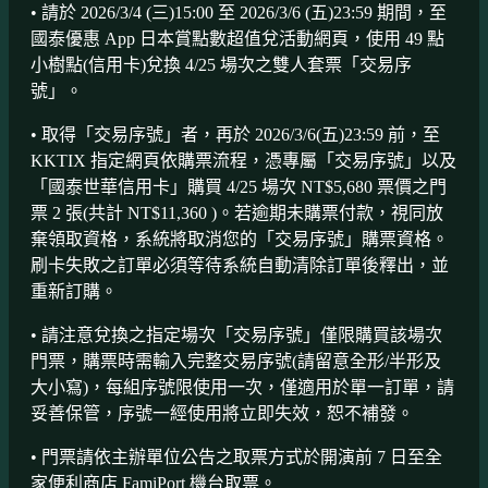
• 請於 2026/3/4 (三)15:00 至 2026/3/6 (五)23:59 期間，至
國泰優惠 App 日本賞點數超值兌活動網頁，使用 49 點
小樹點(信用卡)兌換 4/25 場次之雙人套票「交易序
號」。
• 取得「交易序號」者，再於 2026/3/6(五)23:59 前，至
KKTIX 指定網頁依購票流程，憑專屬「交易序號」以及
「國泰世華信用卡」購買 4/25 場次 NT$5,680 票價之門
票 2 張(共計 NT$11,360 )。若逾期未購票付款，視同放
棄領取資格，系統將取消您的「交易序號」購票資格。
刷卡失敗之訂單必須等待系統自動清除訂單後釋出，並
重新訂購。
• 請注意兌換之指定場次「交易序號」僅限購買該場次
門票，購票時需輸入完整交易序號(請留意全形/半形及
大小寫)，每組序號限使用一次，僅適用於單一訂單，請
妥善保管，序號一經使用將立即失效，恕不補發。
• 門票請依主辦單位公告之取票方式於開演前 7 日至全
家便利商店 FamiPort 機台取票。