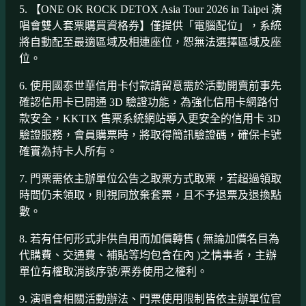
5. 【ONE OK ROCK DETOX Asia Tour 2026 in Taipei 演
唱會雙人套票購買資格券】僅提供「電腦配位」，系統
將自動配至最適區域及相連座位，恕無法選擇區域及座
位。
6. 使用國泰世華信用卡付款請留意需於活動開賣前事先
確認信用卡已開通 3D 驗證功能，為強化信用卡網路付
款安全，KKTIX 售票系統網站導入更安全的信用卡 3D
驗證服務，會員購票時，將取得簡訊驗證碼，確保卡號
確實為持卡人所有。
7. 門票需依主辦單位公告之取票方式取票，若超過領取
時間仍未領取，則視同放棄套票，且不予退票及退換點
數。
8. 若有任何形式非供自用而加價轉售 ( 無論加價名目為
代購費、交通費、補貼等均包含在內 )之情事者，主辦
單位有權取消該序號/票券使用之權利。
9. 演唱會相關活動辦法、門票使用限制皆依主辦單位官